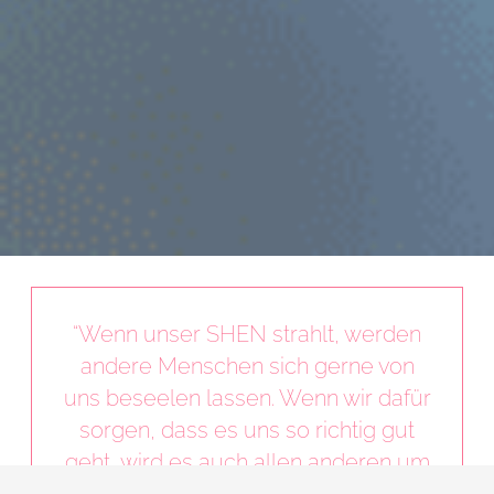
“Wenn unser SHEN strahlt, werden
andere Menschen sich gerne von
uns beseelen lassen. Wenn wir dafür
sorgen, dass es uns so richtig gut
geht, wird es auch allen anderen um